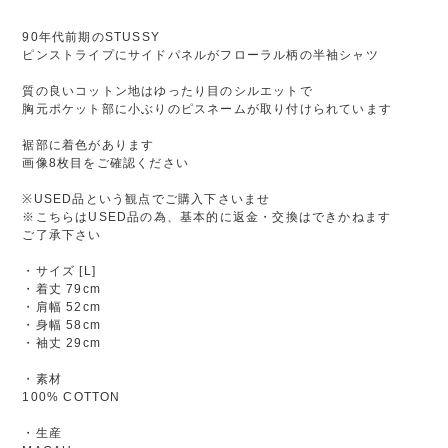
90年代前期のSTUSSY
ピンストライプにサイドパネルがフローラル柄の半袖シャツ
質の良いコットン地はゆったり目のシルエットで
胸元ポケット部に小ぶりのピスネームが取り付けられています
裾部に着色があります
画像8枚目をご確認ください
※USED品という観点でご購入下さいませ
※こちらはUSED品の為、基本的に返金・交換はできかねます
ご了承下さい
・サイズ [L]
・着丈 79cm
・肩幅 52cm
・身幅 58cm
・袖丈 29cm
・素材
100% COTTON
・生産