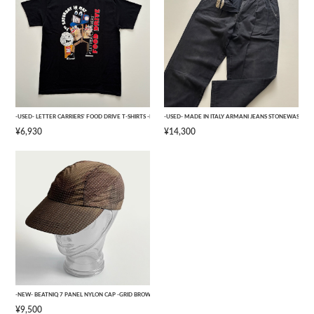
-USED- LETTER CARRIERS' FOOD DRIVE T-SHIRTS -BLACK- [L]
-USED- MADE IN ITALY ARMANI JEANS STONEWASHED 
¥6,930
¥14,300
-NEW- BEATNIQ 7 PANEL NYLON CAP -GRID BROWN CAMOUFLAGE- [ONE SIZE]
¥9,500