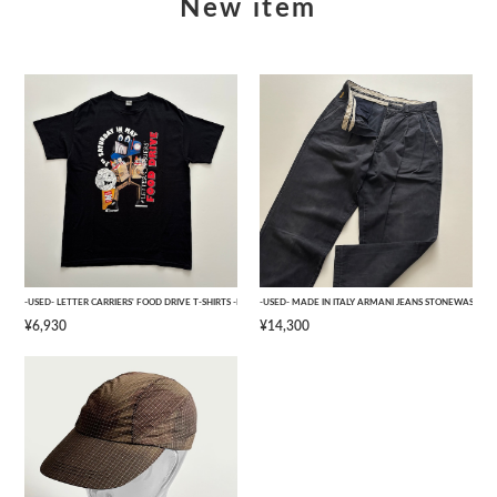
New item
-USED- LETTER CARRIERS' FOOD DRIVE T-SHIRTS -BLACK- [L]
-USED- MADE IN ITALY ARMANI JEANS STONEWASHED 
¥6,930
¥14,300