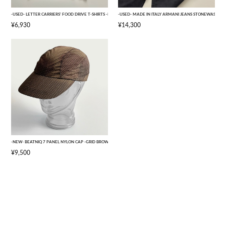
-USED- LETTER CARRIERS' FOOD DRIVE T-SHIRTS -BLACK- [L]
-USED- MADE IN ITALY ARMANI JEANS STONEWASHED 
¥6,930
¥14,300
-NEW- BEATNIQ 7 PANEL NYLON CAP -GRID BROWN CAMOUFLAGE- [ONE SIZE]
¥9,500