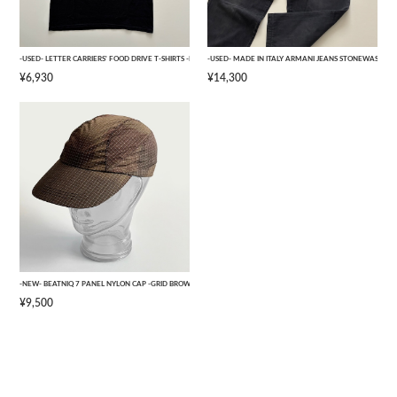
-USED- LETTER CARRIERS' FOOD DRIVE T-SHIRTS -BLACK- [L]
-USED- MADE IN ITALY ARMANI JEANS STONEWASHED 
¥6,930
¥14,300
-NEW- BEATNIQ 7 PANEL NYLON CAP -GRID BROWN CAMOUFLAGE- [ONE SIZE]
¥9,500