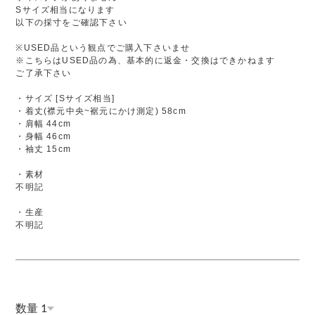
Sサイズ相当になります
以下の採寸をご確認下さい
※USED品という観点でご購入下さいませ
※こちらはUSED品の為、基本的に返金・交換はできかねます
ご了承下さい
・サイズ [Sサイズ相当]
・着丈(襟元中央~裾元にかけ測定) 58cm
・肩幅 44cm
・身幅 46cm
・袖丈 15cm
・素材
不明記
・生産
不明記
数量