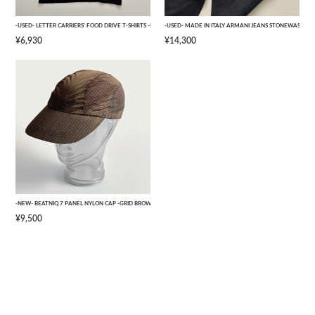
-USED- LETTER CARRIERS' FOOD DRIVE T-SHIRTS -BLACK- [L]
-USED- MADE IN ITALY ARMANI JEANS STONEWASHED 
¥6,930
¥14,300
-NEW- BEATNIQ 7 PANEL NYLON CAP -GRID BROWN CAMOUFLAGE- [ONE SIZE]
¥9,500