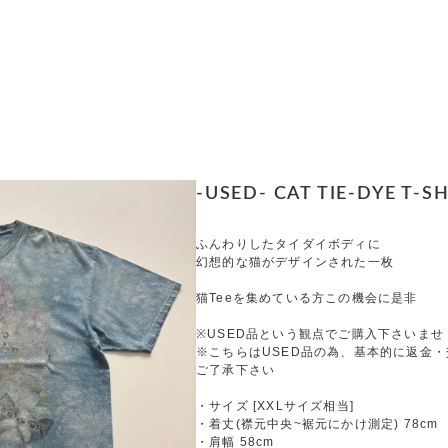
-USED- CAT TIE-DYE T-S
ふんわりしたタイダイボディに
幻想的な猫がデザインされた一枚
猫Teeを集めている方この機会に是非
※USED品という観点でご購入下さいませ
※こちらはUSED品の為、基本的に返金
ご了承下さい
・サイズ [XXLサイズ相当]
・着丈(襟元中央~裾元にかけ測定) 78cm
・肩幅 58cm