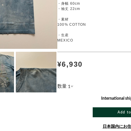
・身幅 60cm
・袖丈 22cm
・素材
100% COTTON
・生産
MEXICO
¥6,930
数量
International shi
Add to
日本国内にお