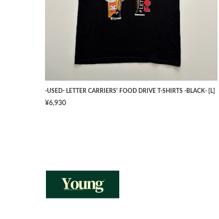
-USED- LETTER CARRIERS' FOOD DRIVE T-SHIRTS -BLACK- [L]
¥6,930