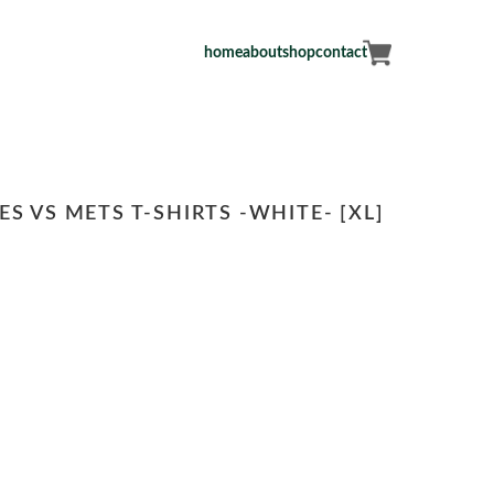
home
about
shop
contact
S VS METS T-SHIRTS -WHITE- [XL]