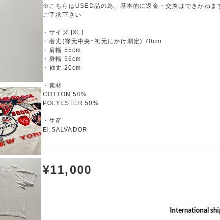
※こちらはUSED品の為、基本的に返金・交換はできかねま
ご了承下さい
・サイズ [XL]
・着丈(襟元中央~裾元にかけ測定) 70cm
・肩幅 55cm
・身幅 56cm
・袖丈 20cm
・素材
COTTON 50%
POLYESTER 50%
・生産
El SALVADOR
¥11,000
International shi