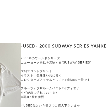
-USED- 2000 SUBWAY SERIES YANKEE
2000年のワールドシリーズ
ニューヨーク決戦を意味する"SUBWAY SERIES"
大判フロントプリント
イラスト、色味使い共に良く
コレクターズアイテムとしてもお勧めの一着です
フルーツオブザルームベストTボディです
タグが縦に切れております
※写真5枚目参照
※USED品という観点でご購入下さいませ