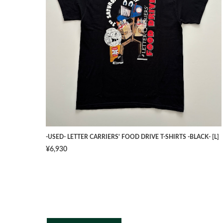
-USED- LETTER CARRIERS' FOOD DRIVE T-SHIRTS -BLACK- [L]
¥6,930