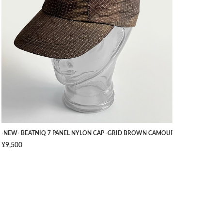
TS -NAVY- [W34]
-NEW- BEATNIQ 7 PANEL NYLON CAP -GRID BROWN CAMOUFLAGE- [ONE SIZ
¥9,500