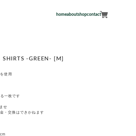
home
about
shop
contact
S SHIRTS -GREEN- [M]
材を使用
枚
わる一枚です
ませ
返金・交換はできかねます
cm