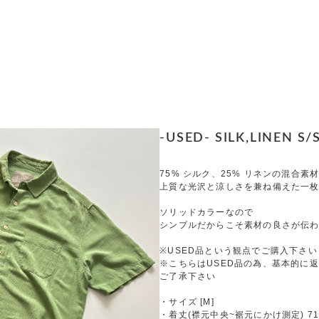
-USED- SILK,LINEN S/
75% シルク、25% リネンの混合素
上質な光沢と涼しさを兼ね備えた一
ソリッドカラーなので
シンプルだからこそ素材の良さが伝
※USED品という観点でご購入下さい
※こちらはUSED品の為、基本的に
ご了承下さい
・サイズ [M]
・着丈(襟元中央~裾元にかけ測定) 71