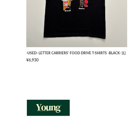
-USED- LETTER CARRIERS' FOOD DRIVE T-SHIRTS -BLACK- [L]
¥6,930