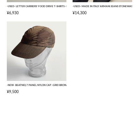
-USED- LETTER CARRIERS' FOOD DRIVE T-SHIRTS -BLACK- [L]
-USED- MADE IN ITALY ARMANI JEANS STONEWASHED 
¥6,930
¥14,300
-NEW- BEATNIQ 7 PANEL NYLON CAP -GRID BROWN CAMOUFLAGE- [ONE SIZE]
¥9,500