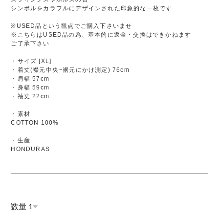
シンボルをカラフルにデザインされた印象的な一枚です
※USED品という観点でご購入下さいませ
※こちらはUSED品の為、基本的に返金・交換はできかねます
ご了承下さい
・サイズ [XL]
・着丈(襟元中央~裾元にかけ測定) 76cm
・肩幅 57cm
・身幅 59cm
・袖丈 22cm
・素材
COTTON 100%
・生産
HONDURAS
数量