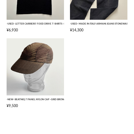
-USED- LETTER CARRIERS' FOOD DRIVE T-SHIRTS -BLACK- [L]
-USED- MADE IN ITALY ARMANI JEANS STONEWASHED 
¥6,930
¥14,300
-NEW- BEATNIQ 7 PANEL NYLON CAP -GRID BROWN CAMOUFLAGE- [ONE SIZE]
¥9,500