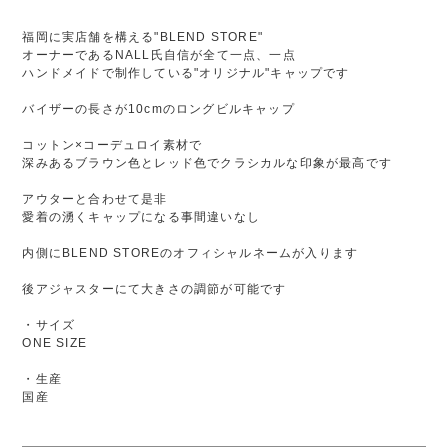
福岡に実店舗を構える"BLEND STORE"
オーナーであるNALL氏自信が全て一点、一点
ハンドメイドで制作している"オリジナル"キャップです
バイザーの長さが10cmのロングビルキャップ
コットン×コーデュロイ素材で
深みあるブラウン色とレッド色でクラシカルな印象が最高です
アウターと合わせて是非
愛着の湧くキャップになる事間違いなし
内側にBLEND STOREのオフィシャルネームが入ります
後アジャスターにて大きさの調節が可能です
・サイズ
ONE SIZE
・生産
国産