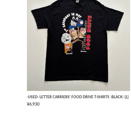
-USED- LETTER CARRIERS' FOOD DRIVE T-SHIRTS -BLACK- [L]
¥6,930