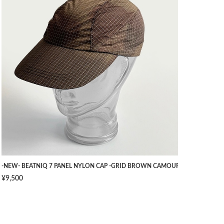
TS -NAVY- [W34]
-NEW- BEATNIQ 7 PANEL NYLON CAP -GRID BROWN CAMOUFLAGE- [ONE SIZ
¥9,500