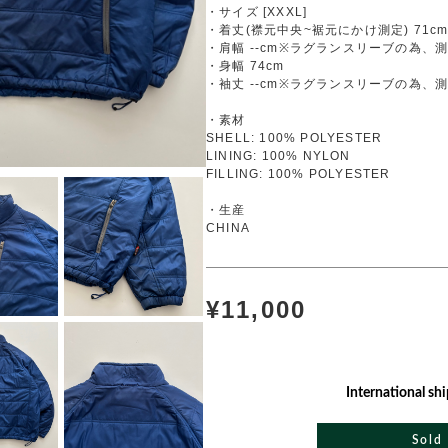
・サイズ [XXXL]
・着丈(襟元中央~裾元にかけ測定) 71c
・肩幅 --cm※ラグランスリーブの為、
・身幅 74cm
・袖丈 --cm※ラグランスリーブの為、
・素材
SHELL: 100% POLYESTER
LINING: 100% NYLON
FILLING: 100% POLYESTER
・生産
CHINA
¥11,000
International shi
Sold