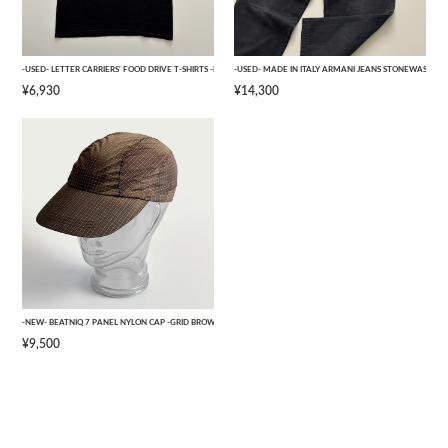
-USED- LETTER CARRIERS' FOOD DRIVE T-SHIRTS -BLACK- [L]
-USED- MADE IN ITALY ARMANI JEANS STONEWASHED 
¥6,930
¥14,300
-NEW- BEATNIQ 7 PANEL NYLON CAP -GRID BROWN CAMOUFLAGE- [ONE SIZE]
¥9,500